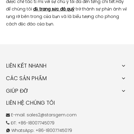
được chế tác tỉ mỉ với sự chú ý tối đa đến từng chi tiết.Hãy
để chúng tôi
đồ trang sức đá quý
trở thành sự phản ánh vẻ
rạng rỡ bên trong của bạn và là biểu tượng cho phong
cách độc đáo của bạn.
LIÊN KẾT NHANH
CÁC SẢN PHẨM
GIÚP ĐỠ
LIÊN HỆ CHÚNG TÔI
E-mail:
sales2@starsgem.com

ĐT: +86-18007745079

WhatsApp: +86-18007745079
