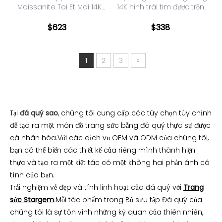
Moissanite Toi Et Moi 14K
14K hình trái tim được trồng
Soild Gold Lab
trong phòng thí nghiệm
Nhẫn kim cương vĩnh cửu
$
623
$
338
1
2
3
»
Tại
đá quý sao
, chúng tôi cung cấp các tùy chọn tùy chỉnh
để tạo ra một món đồ trang sức bằng đá quý thực sự được
cá nhân hóa.Với các dịch vụ OEM và ODM của chúng tôi,
bạn có thể biến các thiết kế của riêng mình thành hiện
thực và tạo ra một kiệt tác có một không hai phản ánh cá
tính của bạn.
Trải nghiệm vẻ đẹp và tính linh hoạt của đá quý với
Trang
sức Stargem
.Mỗi tác phẩm trong Bộ sưu tập Đá quý của
chúng tôi là sự tôn vinh những kỳ quan của thiên nhiên,