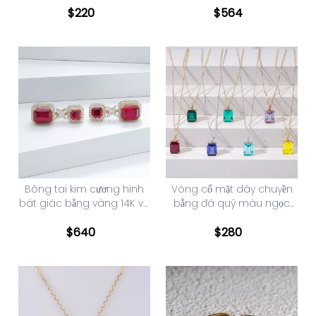
vàng nguyên khối màu
$
220
$
564
vàng 14K 0,5CT
Bông tai kim cương hình
Vòng cổ mặt dây chuyền
bát giác bằng vàng 14K và
bằng đá quý màu ngọc
Asscher Cut Lab Grown
lục bảo vàng 14K
$
640
$
280