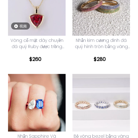
视频
Vòng cổ mặt dây chuyền
Nhẫn kim cương đính đá
đá quý Ruby được trồng
quý hình tròn bằng vàng
trong phòng thí nghiệm
14K hình tròn rực rỡ
cắt vàng 10K
$
260
$
280
Nhẫn Sapphire Và
Bộ vòng bezel bằng vàng