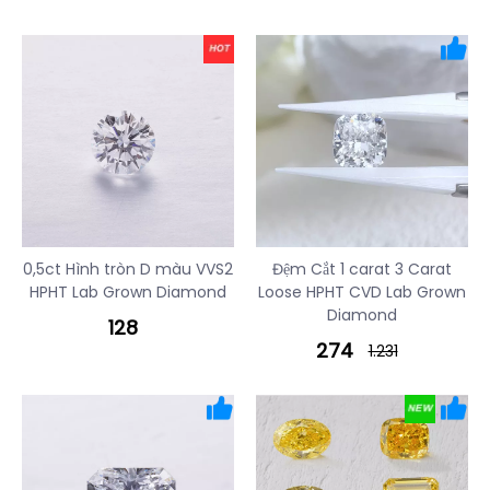
0,5ct Hình tròn D màu VVS2
Đệm Cắt 1 carat 3 Carat
HPHT Lab Grown Diamond
Loose HPHT CVD Lab Grown
Diamond
128
274
1.231