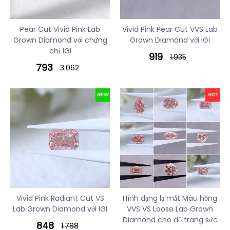
Pear Cut Vivid Pink Lab
Vivid Pink Pear Cut VVS Lab
Grown Diamond với chứng
Grown Diamond với IGI
chỉ IGI
919
1.935
793
3.062
Vivid Pink Radiant Cut VS
Hình dạng lạ mắt Màu hồng
Lab Grown Diamond với IGI
VVS VS Loose Lab Grown
Diamond cho đồ trang sức
848
1.788