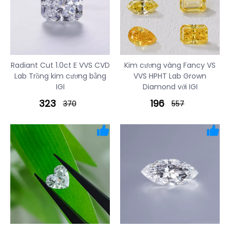
Radiant Cut 1.0ct E VVS CVD
Kim cương vàng Fancy VS
Lab Trồng kim cương bằng
VVS HPHT Lab Grown
IGI
Diamond với IGI
323
196
370
557