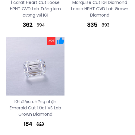
1 carat Heart Cut Loose
Marquise Cut IGI Diamond
HPHT CVD Lab Trồng kim
Loose HPHT CVD Lab Grown
cương với IGI
Diamond
362
335
594
893
IGI được chứng nhận
Emerald Cut 1.0ct VS Lab
Grown Diamond
184
623