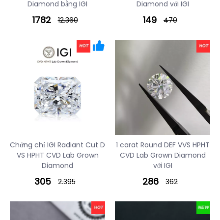
Diamond bằng IGI
Diamond với IGI
1782
149
12.360
470
Chứng chỉ IGI Radiant Cut D
1 carat Round DEF VVS HPHT
VS HPHT CVD Lab Grown
CVD Lab Grown Diamond
Diamond
với IGI
305
286
2.395
362