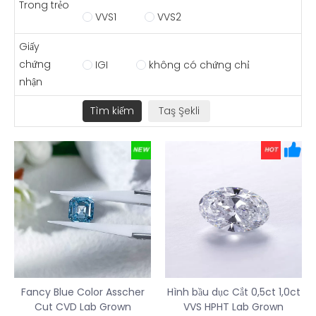
Trong trẻo
VVS1
VVS2
Giấy
chứng
IGI
không có chứng chỉ
nhận
Fancy Blue Color Asscher
Hình bầu dục Cắt 0,5ct 1,0ct
Cut CVD Lab Grown
VVS HPHT Lab Grown