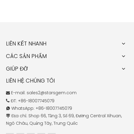
LIÊN KẾT NHANH
CÁC SẢN PHẨM
GIÚP ĐỠ
LIÊN HỆ CHÚNG TÔI
E-mail:
sales2@starsgem.com

ĐT: +86-18007745079

WhatsApp: +86-18007745079

Địa chỉ: Shop 66, Tầng 3, Số 69, Đường Central Xihuan,

Ngô Châu, Quảng Tây, Trung Quốc