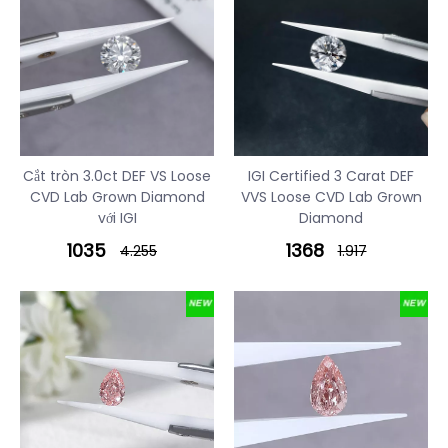
Cắt tròn 3.0ct DEF VS Loose
IGI Certified 3 Carat DEF
CVD Lab Grown Diamond
VVS Loose CVD Lab Grown
với IGI
Diamond
1035
1368
4.255
1.917