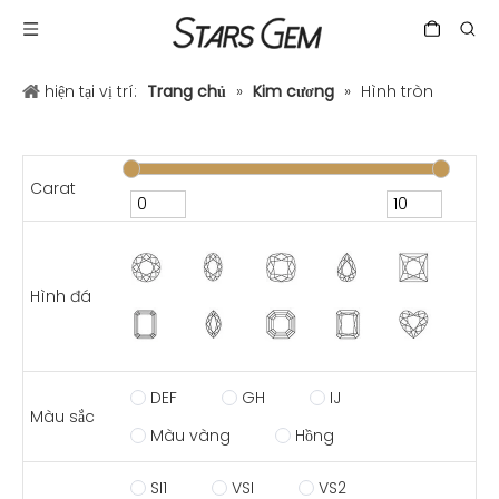
hiện tại vị trí:
Trang chủ
»
Kim cương
»
Hình tròn
Carat
Hình đá
DEF
GH
IJ
Màu sắc
Màu vàng
Hồng
SI1
VSI
VS2