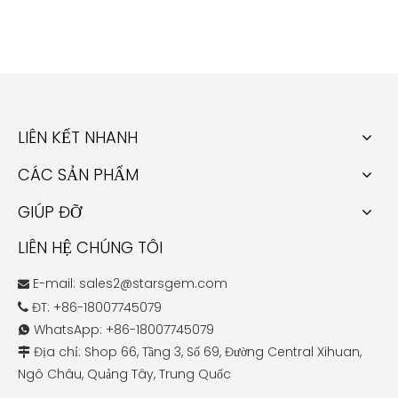
LIÊN KẾT NHANH
CÁC SẢN PHẨM
GIÚP ĐỠ
LIÊN HỆ CHÚNG TÔI
E-mail:
sales2@starsgem.com

ĐT: +86-18007745079

WhatsApp: +86-18007745079

Địa chỉ: Shop 66, Tầng 3, Số 69, Đường Central Xihuan,

Ngô Châu, Quảng Tây, Trung Quốc