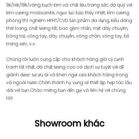
9k/14k/18k/vàng bạch kim và chất liệu trang sức đá quý với
kim cương moissanite, ngọc lục bảo thủy nhiệt, kim cương
phòng thí nghiệm HPHT/CVD.Sản phẩm đa dạng, kiểu dáng
thời trang, chất lượng tốt, bao gồm nhẫn, mặt dây chuyền,
bông tai, vòng tay, dây chuyền, vòng chân, vòng tay, bộ
trang sức, v.v.
Chúng tôi luôn cung cấp cho khách hàng giá cả cạnh
tranh tốt nhất, đá chất lượng cao và dịch vụ tuyệt vời để
giành được sự ưu ái và khen ngợi của khách hàng trong
và ngoài nước.Chân thành hy vọng sẽ thiết lập hợp tác lâu
dài với bạn.Chào mừng bạn đến gọi và liên hệ với chúng
tôi!
Showroom khác