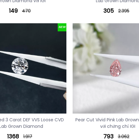
rown Diamond với IGI
Lab Grown Diamon
149
305
470
2.395
fied 3 Carat DEF VVS Loose CVD
Pear Cut Vivid Pink Lab Gro
Lab Grown Diamond
với chứng chỉ IGI
1368
793
1.917
3.062