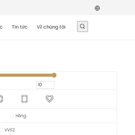
c
Tin tức
Về chúng tôi
Hồng
VVS2