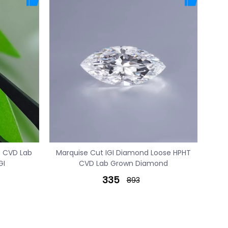
T CVD Lab
Marquise Cut IGI Diamond Loose HPHT
GI
CVD Lab Grown Diamond
335
893