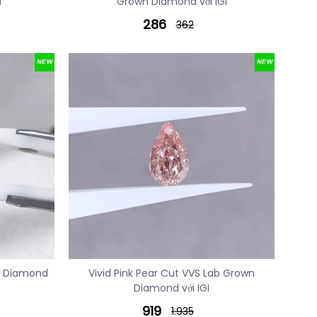
d
Grown Diamond với IGI
286
362
wn Diamond
Vivid Pink Pear Cut VVS Lab Grown
Diamond với IGI
919
1.935