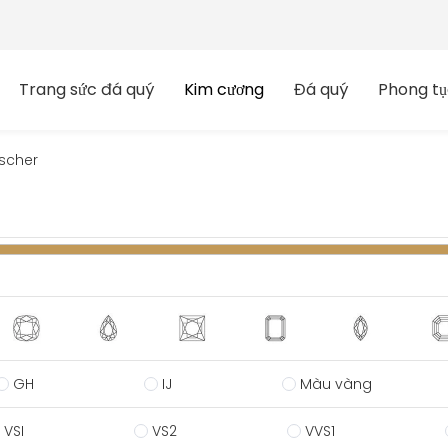
Trang sức đá quý
Kim cương
Đá quý
Phong tụ
scher
GH
IJ
Màu vàng
VSI
VS2
VVS1