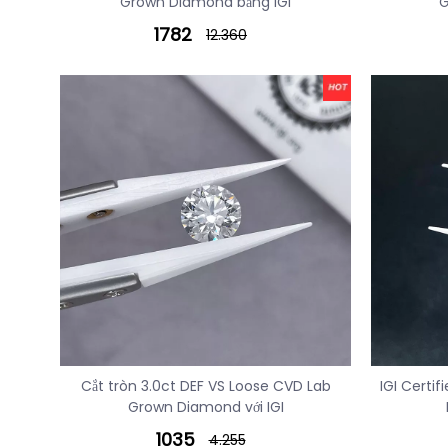
Grown Diamond bằng IGI
G
1782
12.360
Cắt tròn 3.0ct DEF VS Loose CVD Lab
IGI Certi
Grown Diamond với IGI
1035
4.255