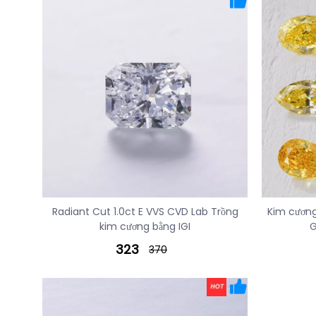
Radiant Cut 1.0ct E VVS CVD Lab Trồng
Kim cương
kim cương bằng IGI
G
323
370