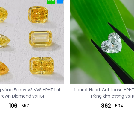
 vàng Fancy VS VVS HPHT Lab
1 carat Heart Cut Loose HPH
rown Diamond với IGI
Trồng kim cương với I
196
362
557
594