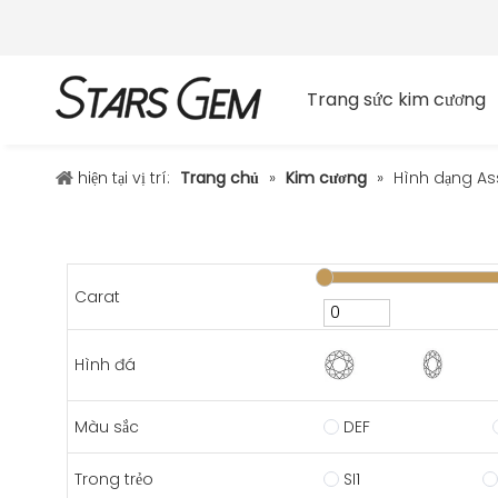
Trang sức kim cương
hiện tại vị trí:
Trang chủ
»
Kim cương
»
Hình dạng As
Carat
Hình đá
Màu sắc
DEF
Trong trẻo
SI1