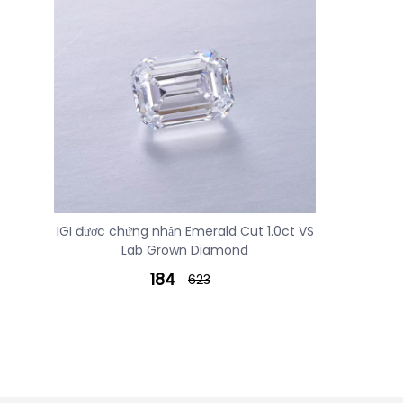
IGI được chứng nhận Emerald Cut 1.0ct VS
Lab Grown Diamond
184
623