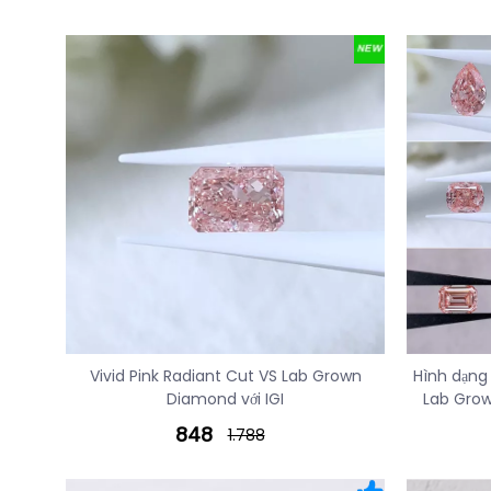
Vivid Pink Radiant Cut VS Lab Grown
Hình dạng
Diamond với IGI
Lab Grow
848
1.788