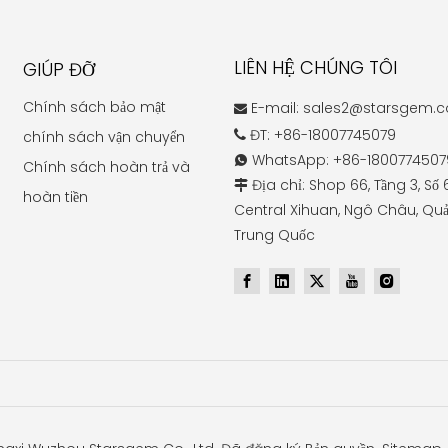
LIÊN HỆ CHÚNG TÔI
GIÚP ĐỠ
Chính sách bảo mật
E-mail:
sales2@starsgem.

ĐT: +86-18007745079
chính sách vận chuyển

WhatsApp: +86-1800774507

Chính sách hoàn trả và
Địa chỉ: Shop 66, Tầng 3, Số

hoàn tiền
Central Xihuan, Ngô Châu, Quả
Trung Quốc