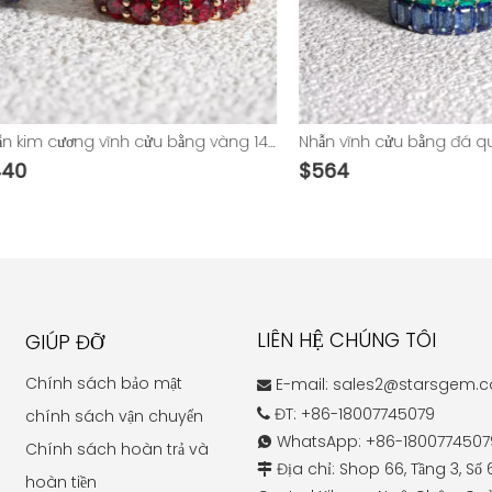
Nhẫn kim cương vĩnh cửu bằng vàng 14K hình tròn cắt rực rỡ
$
564
LIÊN HỆ CHÚNG TÔI
GIÚP ĐỠ
Chính sách bảo mật
E-mail:
sales2@starsgem.

ĐT: +86-18007745079
chính sách vận chuyển

WhatsApp: +86-1800774507

Chính sách hoàn trả và
Địa chỉ: Shop 66, Tầng 3, Số

hoàn tiền