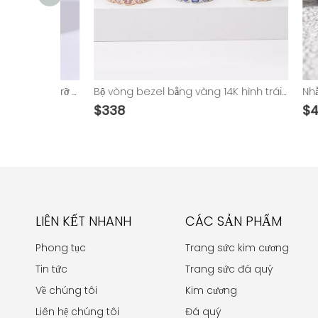
Phòng thí nghiệm màu cắt tròn rực rỡ Đá quý trưởng thành Nhẫn vĩnh cửu kim cương vàng 14K
Bộ vòng bezel bằng vàng 14K hình trái tim được trồng trong phòng thí nghiệm Nhẫn kim cương vĩnh cửu
$
338
$
440
LIÊN KẾT NHANH
CÁC SẢN PHẨM
Phong tục
Trang sức kim cương
Tin tức
Trang sức đá quý
Về chúng tôi
Kim cương
Liên hệ chúng tôi
Đá quý