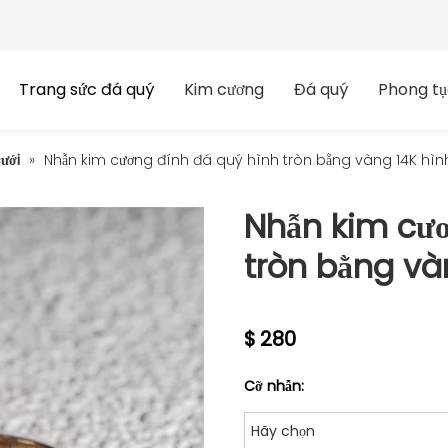
Trang sức đá quý
Kim cương
Đá quý
Phong tụ
ưới
»
Nhẫn kim cương đính đá quý hình tròn bằng vàng 14K hình
Nhẫn kim cươ
tròn bằng và
$
280
Cỡ nhẫn:
Hãy chọn