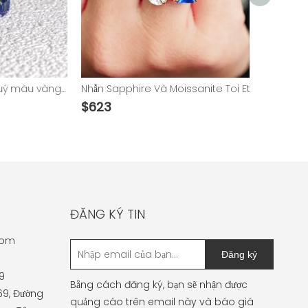
Nhẫn vĩnh cửu bằng đá quý màu vàng 14K trong phòng thí nghiệm
Nhẫn Sapphire Và Moissanite Toi Et Moi 14K Soild Gold Lab
$
623
ĐĂNG KÝ TIN
com
Đăng ký
9
Bằng cách đăng ký, bạn sẽ nhận được
 69, Đường
quảng cáo trên email này và báo giá