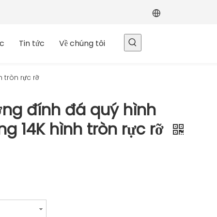
c
Tin tức
Về chúng tôi
 tròn rực rỡ
ng đính đá quý hình
ng 14K hình tròn rực rỡ