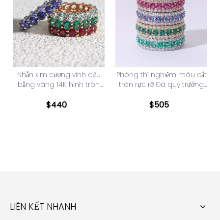
Nhẫn kim cương vĩnh cửu
Phòng thí nghiệm màu cắt
bằng vàng 14K hình tròn
tròn rực rỡ Đá quý trưởng
cắt rực rỡ
thành Nhẫn vĩnh cửu kim
cương vàng 14K
$
440
$
505
LIÊN KẾT NHANH