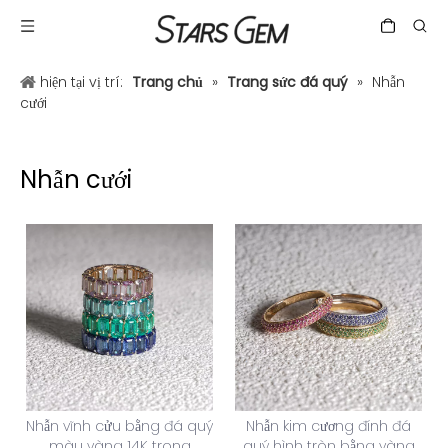
hiện tại vị trí:
Trang chủ
»
Trang sức đá quý
»
Nhẫn
cưới
Nhẫn cưới
Nhẫn vĩnh cửu bằng đá quý
Nhẫn kim cương đính đá
màu vàng 14K trong
quý hình tròn bằng vàng