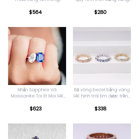
phòng thí nghiệm
14K hình tròn rực rỡ
$
564
$
280
Nhẫn Sapphire Và
Bộ vòng bezel bằng vàng
Moissanite Toi Et Moi 14K
14K hình trái tim được trồng
Soild Gold Lab
trong phòng thí nghiệm
Nhẫn kim cương vĩnh cửu
$
623
$
338