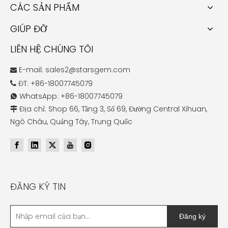
CÁC SẢN PHẨM
GIÚP ĐỠ
LIÊN HỆ CHÚNG TÔI
E-mail:
sales2@starsgem.com

ĐT: +86-18007745079

WhatsApp: +86-18007745079

Địa chỉ: Shop 66, Tầng 3, Số 69, Đường Central Xihuan,

Ngô Châu, Quảng Tây, Trung Quốc
ĐĂNG KÝ TIN
Đăng ký