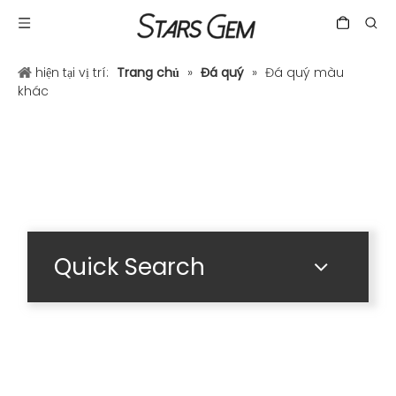
hiện tại vị trí:
Trang chủ
»
Đá quý
»
Đá quý màu
khác
Quick Search