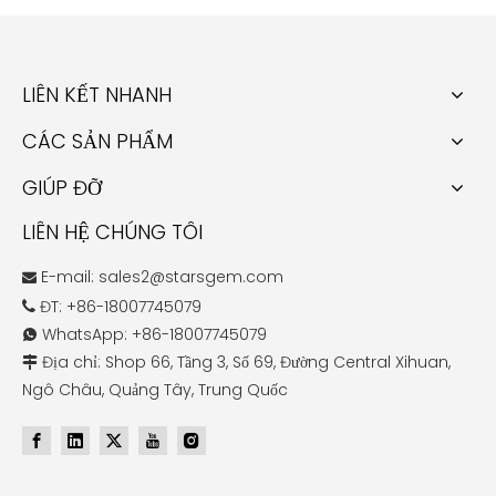
LIÊN KẾT NHANH
CÁC SẢN PHẨM
GIÚP ĐỠ
LIÊN HỆ CHÚNG TÔI
E-mail:
sales2@starsgem.com

ĐT: +86-18007745079

WhatsApp: +86-18007745079

Địa chỉ: Shop 66, Tầng 3, Số 69, Đường Central Xihuan,

Ngô Châu, Quảng Tây, Trung Quốc