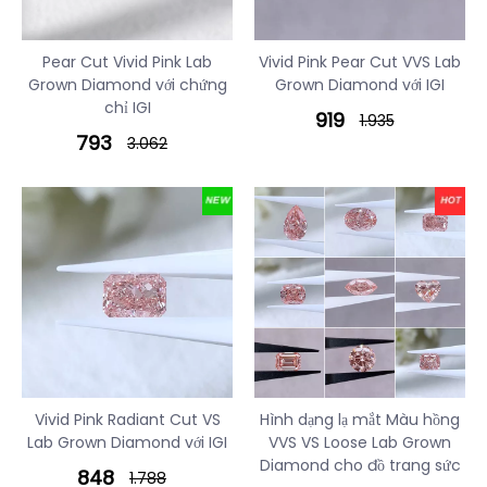
Pear Cut Vivid Pink Lab
Vivid Pink Pear Cut VVS Lab
Grown Diamond với chứng
Grown Diamond với IGI
chỉ IGI
919
1.935
793
3.062
Vivid Pink Radiant Cut VS
Hình dạng lạ mắt Màu hồng
Lab Grown Diamond với IGI
VVS VS Loose Lab Grown
Diamond cho đồ trang sức
848
1.788