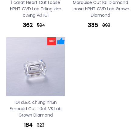
1 carat Heart Cut Loose
Marquise Cut IGI Diamond
HPHT CVD Lab Trồng kim
Loose HPHT CVD Lab Grown
cương với IGI
Diamond
362
335
594
893
IGI được chứng nhận
Emerald Cut 1.0ct VS Lab
Grown Diamond
184
623