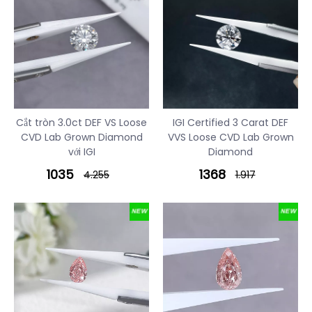
Cắt tròn 3.0ct DEF VS Loose
IGI Certified 3 Carat DEF
CVD Lab Grown Diamond
VVS Loose CVD Lab Grown
với IGI
Diamond
1035
1368
4.255
1.917