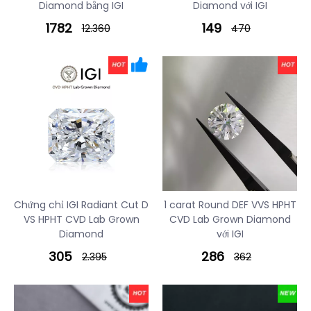
Diamond bằng IGI
Diamond với IGI
1782
149
12.360
470
Chứng chỉ IGI Radiant Cut D
1 carat Round DEF VVS HPHT
VS HPHT CVD Lab Grown
CVD Lab Grown Diamond
Diamond
với IGI
305
286
2.395
362