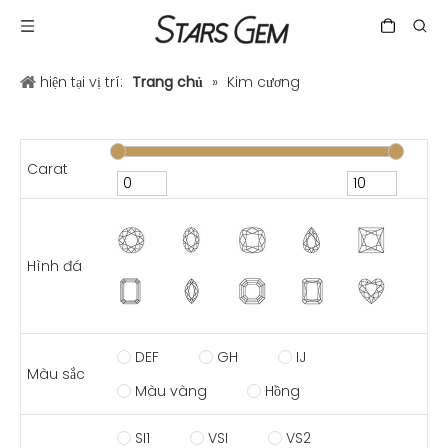
hiện tại vị trí:
Trang chủ
»
Kim cương
Carat
Hình đá
DEF
GH
IJ
Màu sắc
Màu vàng
Hồng
SI1
VSI
VS2