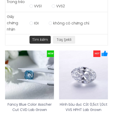
Trong trẻo
VVS1
VVS2
Giấy
chứng
IGI
không có chứng chỉ
nhận
Fancy Blue Color Asscher
Hình bầu dục Cắt 0,5ct 1,0ct
Cut CVD Lab Grown
VVS HPHT Lab Grown