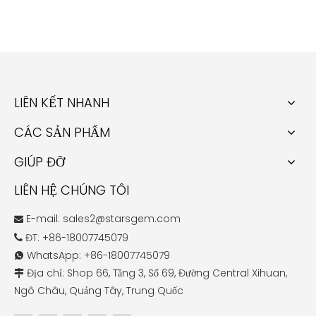
LIÊN KẾT NHANH
CÁC SẢN PHẨM
GIÚP ĐỠ
LIÊN HỆ CHÚNG TÔI
E-mail:
sales2@starsgem.com

ĐT: +86-18007745079

WhatsApp: +86-18007745079

Địa chỉ: Shop 66, Tầng 3, Số 69, Đường Central Xihuan,

Ngô Châu, Quảng Tây, Trung Quốc