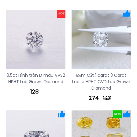
0,5ct Hình tròn D màu VVS2
Đệm Cắt 1 carat 3 Carat
HPHT Lab Grown Diamond
Loose HPHT CVD Lab Grown
Diamond
128
274
1.231