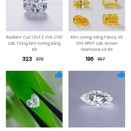
Radiant Cut 1.0ct E VVS CVD
Kim cương vàng Fancy VS
Lab Trồng kim cương bằng
VVS HPHT Lab Grown
IGI
Diamond với IGI
323
196
370
557