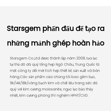
Starsgem phấn đấu để tạo ra
những mảnh ghép hoàn hảo
Starsgem Co.,Ltd được thành lập năm 2008, tọa lạc
tại thủ đô đá quý tổng hợp Ngô Châu, Trung Quốc là
một công ty đổi mới tích hợp thiết kế, sản xuất và bán
hàng.Các sản phẩm của chúng tôi bao gồm bạc,
9k/14k/18k/vàng bạch kim và chất liệu trang sức đá
quý với kim cương moissanite, ngọc lục bảo thủy
nhiệt, kim cương phòng thí nghiệm HPHT/CVD.