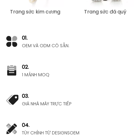
Trang sức kim cương
Trang sức đá quý
01.
OEM VÀ ODM CÓ SẴN.
02.
1 MẢNH MOQ
03.
GIÁ NHÀ MÁY TRỰC TIẾP
04.
TÙY CHỈNH TỪ DESIGNSOEM