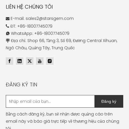
LIÊN HỆ CHÚNG TÔI
E-mail:
sales2@starsgem.com

ĐT: +86-18007745079

WhatsApp: +86-18007745079

Địa chỉ: Shop 66, Tầng 3, Số 69, Đường Central Xihuan,

Ngô Châu, Quảng Tây, Trung Quốc
ĐĂNG KÝ TIN
Đăng ký
Bằng cách đăng ký, bạn sẽ nhận được quảng cáo trên
email này và báo giá trực tiếp về thương hiệu của chúng
tôi.