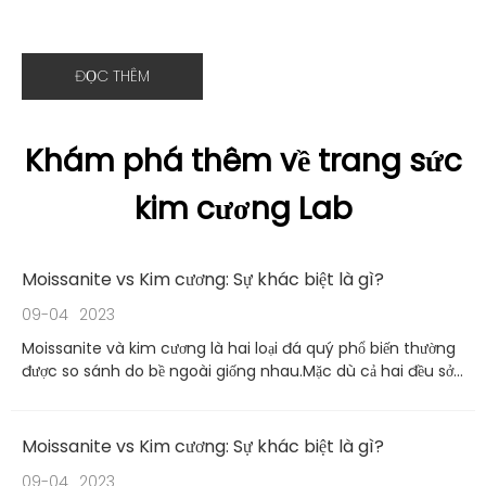
ĐỌC THÊM
Khám phá thêm về trang sức
kim cương Lab
Moissanite vs Kim cương: Sự khác biệt là gì?
09-04
2023
Moissanite và kim cương là hai loại đá quý phổ biến thường
được so sánh do bề ngoài giống nhau.Mặc dù cả hai đều sở
hữu vẻ đẹp đặc biệt và thường được sử dụng trong đồ trang
sức, nhưng có sự khác biệt rõ rệt giữa moissanite và kim
cương.Hãy cùng khám phá những khác biệt này chi tiết hơn
Moissanite vs Kim cương: Sự khác biệt là gì?
09-04
2023