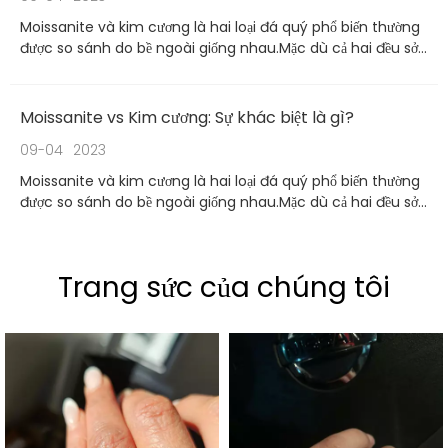
Moissanite và kim cương là hai loại đá quý phổ biến thường
được so sánh do bề ngoài giống nhau.Mặc dù cả hai đều sở
hữu vẻ đẹp đặc biệt và thường được sử dụng trong đồ trang
sức, nhưng có sự khác biệt rõ rệt giữa moissanite và kim
cương.Hãy cùng khám phá những khác biệt này chi tiết hơn
Moissanite vs Kim cương: Sự khác biệt là gì?
09-04
2023
Moissanite và kim cương là hai loại đá quý phổ biến thường
được so sánh do bề ngoài giống nhau.Mặc dù cả hai đều sở
hữu vẻ đẹp đặc biệt và thường được sử dụng trong đồ trang
sức, nhưng có sự khác biệt rõ rệt giữa moissanite và kim
cương.Hãy cùng khám phá những khác biệt này chi tiết hơn
Trang sức của chúng tôi