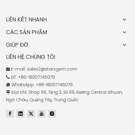
LIÊN KẾT NHANH
CÁC SẢN PHẨM
GIÚP ĐỠ
LIÊN HỆ CHÚNG TÔI
E-mail:
sales2@starsgem.com

ĐT: +86-18007745079

WhatsApp: +86-18007745079

Địa chỉ: Shop 66, Tầng 3, Số 69, Đường Central Xihuan,

Ngô Châu, Quảng Tây, Trung Quốc