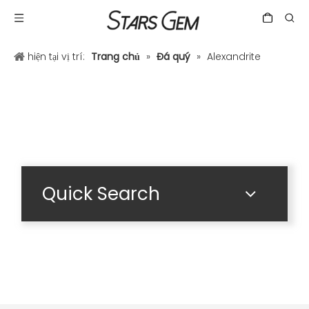
hiện tại vị trí:
Trang chủ
»
Đá quý
»
Alexandrite
Quick Search