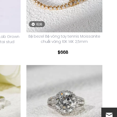
视频
Bộ bezel Bộ vòng tay tennis Moissanite
 Lab Grown
chuỗi vàng 10K 14K 2,5mm
tai stud
$
668