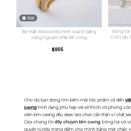
视频
Bông tai 
Bộ nhẫn Moissanite hình quả lê bằng
CVD Lab 
vàng nguyên khối 18K cong
$
955
Cho dù bạn đang tìm kiếm một tác phẩm cổ điển
vi
cương
hình dạng phù hợp với sở thích và phong cách
viên kim cương đều được lựa chọn cẩn thận vì chất lượ
Của chúng tôi
dây chuyền kim cương
, bông tai và v
quyến rũ.Hãy trang điểm cho mình bằng một chiếc v