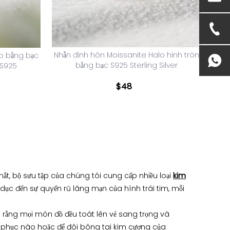
Nhẫn đính hôn Moissanite Halo hình tròn
lo bằng bạc
bằng bạc S925 Sterling Silver
 S925
$
48
t, bộ sưu tập của chúng tôi cung cấp nhiều loại
kim
ục đến sự quyến rũ lãng mạn của hình trái tim, mỗi
ảo rằng mọi món đồ đều toát lên vẻ sang trọng và
 phục nào hoặc để đôi bông tai kim cương của