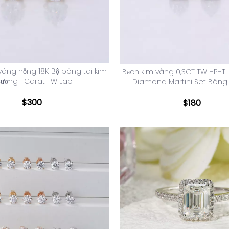
 vàng hồng 18K Bộ bông tai kim
Bạch kim vàng 0,3CT TW HPHT
ương 1 Carat TW Lab
Diamond Martini Set Bông 
$
300
$
180