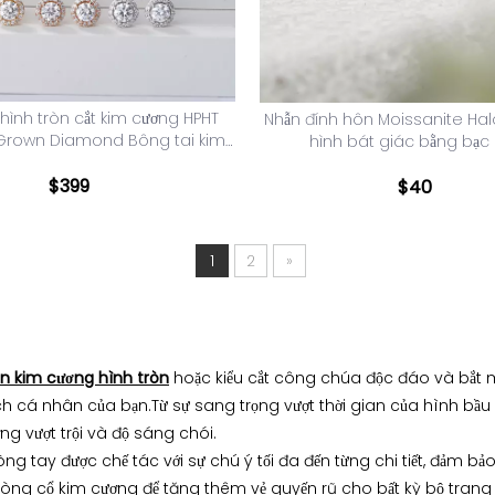
hình tròn cắt kim cương HPHT
Nhẫn đính hôn Moissanite Ha
Grown Diamond Bông tai kim
hình bát giác bằng bạc
cương vàng 14K
$
399
$
40
1
2
»
ên kim cương hình tròn
hoặc kiểu cắt công chúa độc đáo và bắt mắ
 cá nhân của bạn.Từ sự sang trọng vượt thời gian của hình bầu d
ng vượt trội và độ sáng chói.
òng tay được chế tác với sự chú ý tối đa đến từng chi tiết, đảm b
òng cổ kim cương để tăng thêm vẻ quyến rũ cho bất kỳ bộ trang