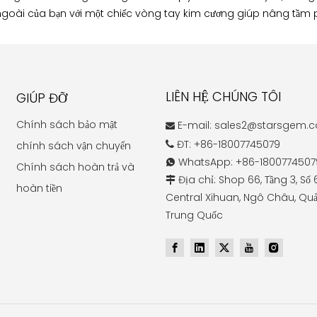
vẻ ngoài của bạn với một chiếc vòng tay kim cương giúp nâng t
LIÊN HỆ CHÚNG TÔI
GIÚP ĐỠ
Chính sách bảo mật
E-mail:
sales2@starsgem.

ĐT: +86-18007745079
chính sách vận chuyển

WhatsApp: +86-1800774507

Chính sách hoàn trả và
Địa chỉ: Shop 66, Tầng 3, Số

hoàn tiền
Central Xihuan, Ngô Châu, Quả
Trung Quốc