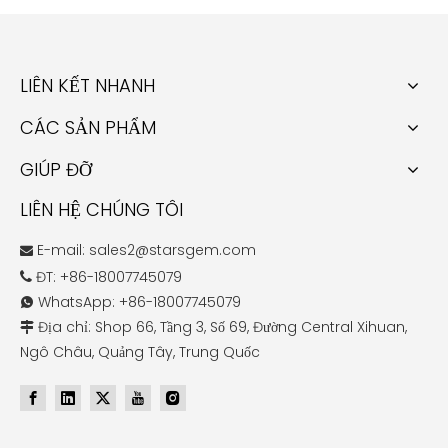
LIÊN KẾT NHANH
CÁC SẢN PHẨM
GIÚP ĐỠ
LIÊN HỆ CHÚNG TÔI
E-mail:
sales2@starsgem.com

ĐT: +86-18007745079

WhatsApp: +86-18007745079

Địa chỉ: Shop 66, Tầng 3, Số 69, Đường Central Xihuan,

Ngô Châu, Quảng Tây, Trung Quốc