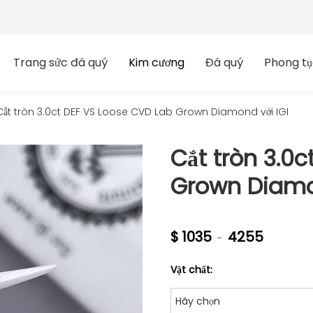
Trang sức đá quý
Kim cương
Đá quý
Phong tụ
Cắt tròn 3.0ct DEF VS Loose CVD Lab Grown Diamond với IGI
Cắt tròn 3.0
Grown Diamo
$
1035
4255
-
Vật chất:
Hãy chọn