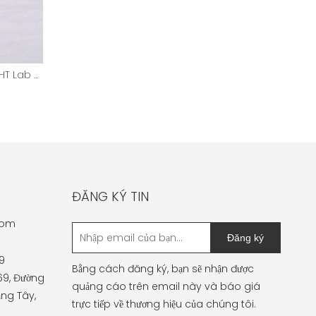
0,5ct Hình tròn D màu VVS2 HPHT Lab Grown Diamond
ĐĂNG KÝ TIN
com
Đăng ký
9
Bằng cách đăng ký, bạn sẽ nhận được
 69, Đường
quảng cáo trên email này và báo giá
ng Tây,
trực tiếp về thương hiệu của chúng tôi.