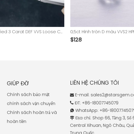
IGI Certified 3 Carat DEF VVS Loose CVD Lab Grown Diamond
$
128
LIÊN HỆ CHÚNG TÔI
GIÚP ĐỠ
Chính sách bảo mật
E-mail:
sales2@starsgem.

ĐT: +86-18007745079
chính sách vận chuyển

WhatsApp: +86-1800774507

Chính sách hoàn trả và
Địa chỉ: Shop 66, Tầng 3, Số

hoàn tiền
Central Xihuan, Ngô Châu, Quả
Trung Quốc