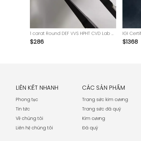
1 carat Round DEF VVS HPHT CVD Lab Grown Diamond với IGI
$
286
$
1368
LIÊN KẾT NHANH
CÁC SẢN PHẨM
Phong tục
Trang sức kim cương
Tin tức
Trang sức đá quý
Về chúng tôi
Kim cương
Liên hệ chúng tôi
Đá quý