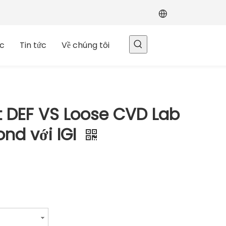
c
Tin tức
Về chúng tôi
ct DEF VS Loose CVD Lab
nd với IGI